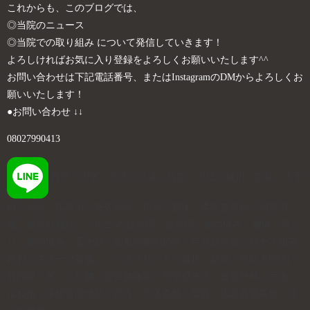
これからも、このブログでは、
◎当院のニュース
◎当院での取り組み について発信していきます！
よろしければお気に入り登録をよろしくお願いいたします^^
お問い合わせは下記電話番号、またはInstagramのDMからよろしくお
願いいたします！
●お問い合わせ ↓↓
08027990413
西区 中区 舟入 江波 住吉 中広 横川 吉島 大手
町 光南 広島市 安佐南区 広島 整体 柔道整復師 靭帯損
傷 腰椎分離症 ヘルニア 接骨院 整骨院 膝の痛み 腰痛 肩こ
り 腕の痛み 五十肩 変形性膝関節症 半月板損傷 前十字靭帯
断裂 スポーツ障害 シンスプリント 骨折 捻挫 脱臼 野球肘
肘内障 ぎっくり腰 急性腰痛症 理学療法士 整形外科 手術
ばね指 手根管症候群 舟入 舟入高校 広商 広島商業高校 江