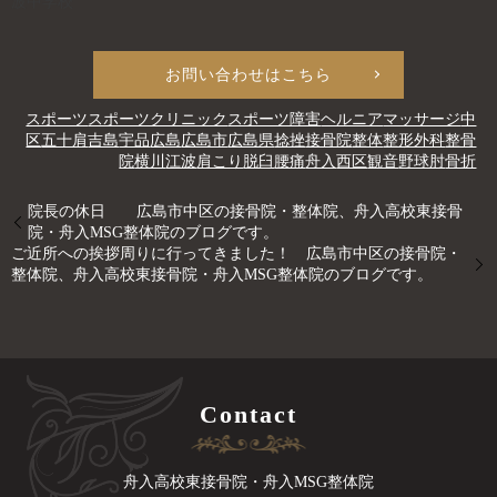
波中学校
お問い合わせはこちら
スポーツ
スポーツクリニック
スポーツ障害
ヘルニア
マッサージ
中
区
五十肩
吉島
宇品
広島
広島市
広島県
捻挫
接骨院
整体
整形外科
整骨
院
横川
江波
肩こり
脱臼
腰痛
舟入
西区
観音
野球肘
骨折
院長の休日 広島市中区の接骨院・整体院、舟入高校東接骨
院・舟入MSG整体院のブログです。
ご近所への挨拶周りに行ってきました！ 広島市中区の接骨院・
整体院、舟入高校東接骨院・舟入MSG整体院のブログです。
Contact
舟入高校東接骨院・舟入MSG整体院