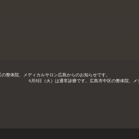
中広 横川 吉島 大手町 光南 広島市 安佐南区 広島 整体
膝の痛み 腰痛 肩こり 腕の痛み 五十肩 変形性膝関節症 半月
挫 脱臼 野球肘 肘内障 ぎっくり腰 急性腰痛症 理学療法士 
区の整体院、メディカルサロン広島からのお知らせです。
6月8日（火）は通常診療です。広島市中区の整体院、