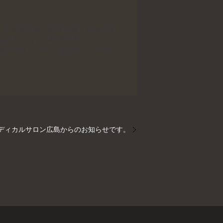
 柔道整復師 靭帯損傷 腰椎分離
板損傷 前十字靭帯断裂 スポーツ
整形外科 手術 ばね指 手根管症
メディカルサロン広島からのお知らせです。