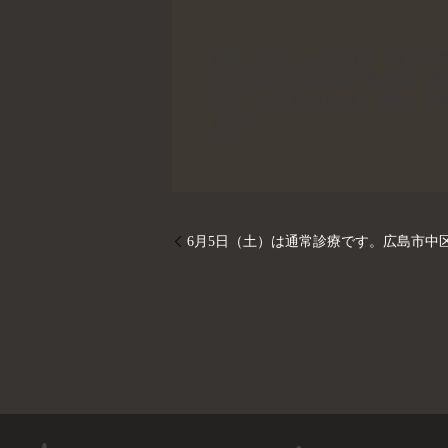
西区 中区 舟入 江波 住吉 
症 ヘルニア 接骨院 整骨院 
障害 シンスプリント 骨折 捻
候群
6月5日（土）は通常診療です。広島市中