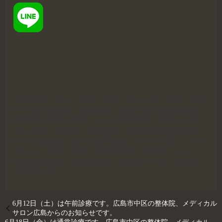
西区 中区 舟入 江波 住吉 中広 横川 吉島 大手
町 光南 広島市 安佐南区 広島 整体 柔道整復師
靭帯損傷 腰椎分離症 ヘルニア 接骨院 整骨院 膝の
痛み 腰痛 肩こり 腕の痛み 五十肩 変形性膝関節
症 半月板損傷 前十字靭帯断裂 スポーツ障害 シンス
プリント 骨折 捻挫 脱臼 野球肘 肘内障 ぎっくり
腰 急性腰痛症 理学療法士 整形外科 手術 ばね指
手根管症候群
6月12日（土）は午前診療です。広島市中区の整体院、メディカル
サロン広島からのお知らせです。