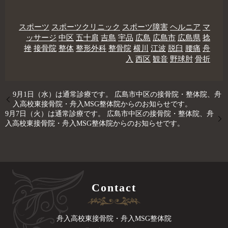
スポーツ
スポーツクリニック
スポーツ障害
ヘルニア
マ
ッサージ
中区
五十肩
吉島
宇品
広島
広島市
広島県
捻
挫
接骨院
整体
整形外科
整骨院
横川
江波
脱臼
腰痛
舟
入
西区
観音
野球肘
骨折
9月1日（水）は通常診療です。 広島市中区の接骨院・整体院、舟
入高校東接骨院・舟入MSG整体院からのお知らせです。
9月7日（火）は通常診療です。 広島市中区の接骨院・整体院、舟
入高校東接骨院・舟入MSG整体院からのお知らせです。
Contact
舟入高校東接骨院・舟入MSG整体院