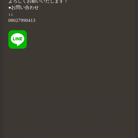
よろしくお願いいたします！
●お問い合わせ
↓↓
08027990413
西区 中区 舟入 江波 住吉 中広 横川 吉島 大手
町 光南 広島市 安佐南区 広島 整体 柔道整復師
靭帯損傷 腰椎分離症 ヘルニア 接骨院 整骨院 膝の
痛み 腰痛 肩こり 腕の痛み 五十肩 変形性膝関節
症 半月板損傷 前十字靭帯断裂 スポーツ障害 シンス
プリント 骨折 捻挫 脱臼 野球肘 肘内障 ぎっくり
腰 急性腰痛症 理学療法士 整形外科 手術 ばね指
手根管症候群