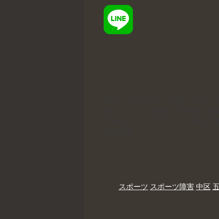
西区 中区 舟入 江波 住吉 
症 ヘルニア 接骨院 整骨院 
ツ障害 シンスプリント 骨折 
管症候群
スポーツ
スポーツ障害
中区