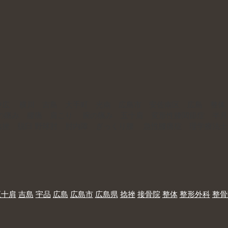
中広 横川 吉島 大手町 光南 広島市 安佐南区 広島 整体
膝の痛み 腰痛 肩こり 腕の痛み 五十肩 変形性膝関節症 半
捻挫 脱臼 野球肘 肘内障 ぎっくり腰 急性腰痛症 理学療法
五十肩
吉島
宇品
広島
広島市
広島県
捻挫
接骨院
整体
整形外科
整骨