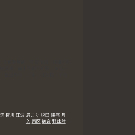
 柔道整復師 靭帯損傷 腰椎分離
月板損傷 前十字靭帯断裂 スポー
士 整形外科 手術 ばね指 手根
院
横川
江波
肩こり
脱臼
腰痛
舟
入
西区
観音
野球肘